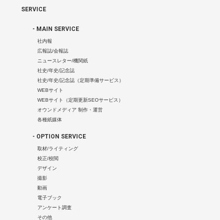
SERVICE
- MAIN SERVICE
社内報
広報誌/会報誌
ニュースレター/機関紙
社史/年史/記念誌
社史/年史/記念誌（定期準備サービス）
WEBサイト
WEBサイト（定期更新SEOサービス）
オウンドメディア 制作・運営
各種紙媒体
- OPTION SERVICE
取材/ライティング
校正/校閲
デザイン
撮影
動画
電子ブック
アンケート調査
その他